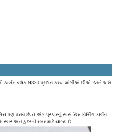
ાની કાર્બન બ્લેક N330 પ્રદાન કરવા માંગીએ છીએ. અને અમે
 પણ ધરાવે છે. તે એક પ્રકારનું સારું રિઇન્ફોર્સિંગ કાર્બન
્રિમ રબર અને કુદરતી રબર માટે યોગ્ય છે.