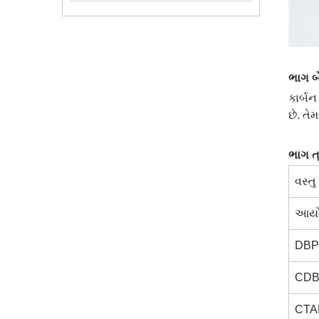
ભાગ બ
કાર્બ
છે. તે
ભાગ ત્
વસ્તુ
આયોડ
DBP
CDB
CTAB