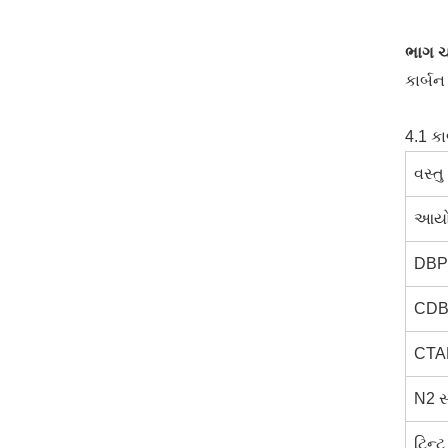
ભાગ ચા
કાર્બન
4.1 કા
વસ્તુ
આયોડ
DBP
CDB
CTAB
N2 સ
ટિન્