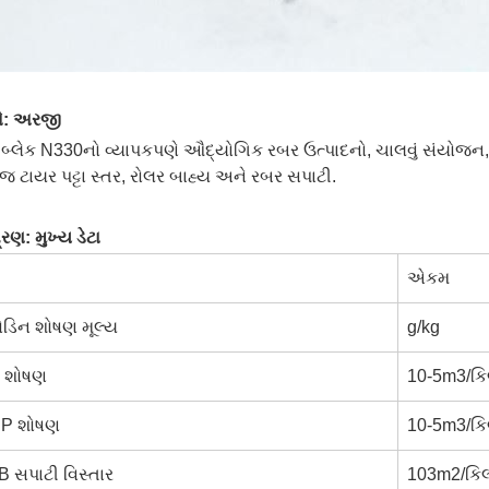
ે: અરજી
ન બ્લેક N330નો વ્યાપકપણે ઔદ્યોગિક રબર ઉત્પાદનો, ચાલવું સંયોજન
મજ ટાયર પટ્ટા સ્તર, રોલર બાહ્ય અને રબર સપાટી.
રણ: મુખ્ય ડેટા
એકમ
િન શોષણ મૂલ્ય
g/kg
 શોષણ
10-5m3/કિ
P શોષણ
10-5m3/કિ
 સપાટી વિસ્તાર
103m2/કિ