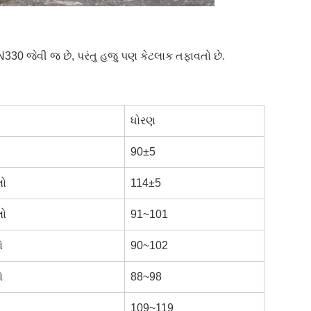
N330 જેવી જ છે, પરંતુ હજુ પણ કેટલાક તફાવતો છે.
ધોરણ
90±5
લો
114±5
લો
91~101
ો
90~102
ો
88~98
109~119