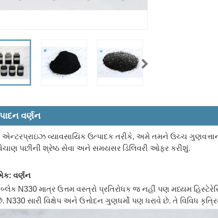
્પાદન વર્ણન
સ્ટ એન્ટરપ્રાઇઝ વ્યાવસાયિક ઉત્પાદક તરીકે, અમે તમને ઉચ્ચ ગુણવત્ત
વેચાણ પછીની શ્રેષ્ઠ સેવા અને સમયસર ડિલિવરી ઓફર કરીશું.
ક: વર્ણન
 બ્લેક N330 માત્ર ઉત્તમ વસ્ત્રો પ્રતિરોધક જ નહીં પણ મધ્યમ હિસ્ટેરેસિસ
છે. N330 સારી વિક્ષેપ અને ઉત્તોદન ગુણધર્મો પણ ધરાવે છે. તે વિવિધ કૃત