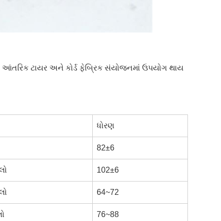
, આંતરિક ટાયર અને કોર્ડ ફેબ્રિક સંયોજનમાં ઉપયોગ થાય
ધોરણ
82±6
લો
102±6
લો
64~72
લો
76~88