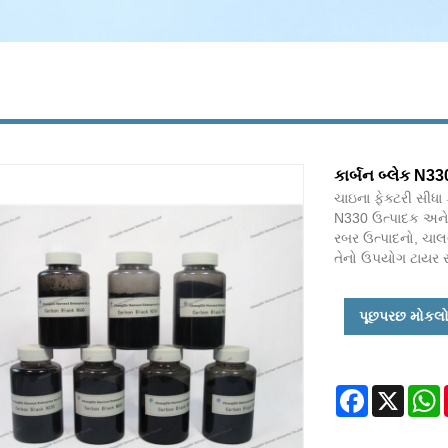
કાર્બન બ્લેક N33
ચાઇના ફેક્ટરી સીધા ક
N330 ઉત્પાદક અને 
રબર ઉત્પાદનો, ચાલવ
તેનો ઉપયોગ ટાયર સ
પૂછપરછ મોકલ
Facebook
X
W