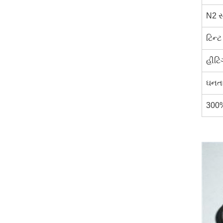
N2 સ
ટિન્
હીટિ
ઘનતા 
300%