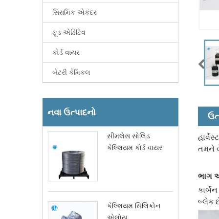
સિરામિક એકંદર
ફૂડ એડિટિવ
કોર્ડ વાયર
બેટરી કેમિકલ
નવા ઉત્પાદનો
ઉત
સીમલેસ સોલિડ
હાર્વે
કેલ્શિયમ કોર્ડ વાયર
તમને 
ભાગ એ
કાર્બન
બ્લેક 
કેલ્શિયમ સિલિકોન
એલોય