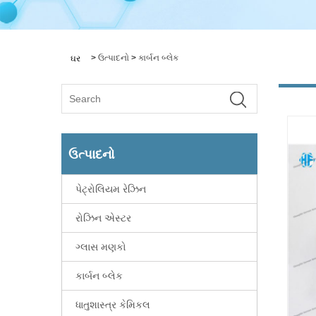
>
ઉત્પાદનો
>
કાર્બન બ્લેક
ઘર
ઉત્પાદનો
પેટ્રોલિયમ રેઝિન
રોઝિન એસ્ટર
ગ્લાસ મણકો
કાર્બન બ્લેક
ધાતુશાસ્ત્ર કેમિકલ