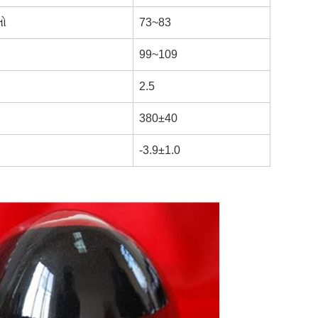
લો
73~83
99~109
2.5
380±40
-3.9±1.0