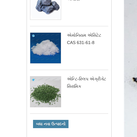
એમોનિયમ એસિટેટ
CAS 631-61-8
એન્ટિ-સ્લિપ એગ્રીગેટ
સિરામિક
બધા નવા ઉત્પાદનો