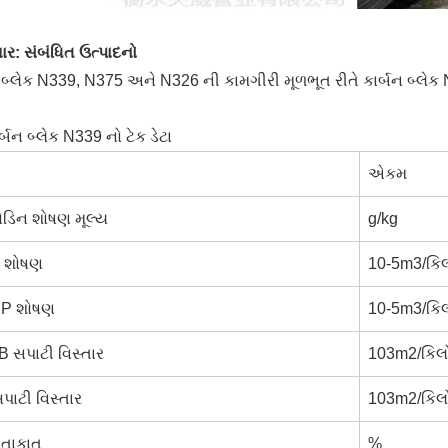
ર: સંબંધિત ઉત્પાદનો
 બ્લેક N339, N375 અને N326 ની કામગીરી મૂળભૂત રીતે કાર્બન બ્લેક 
ર્બન બ્લેક N339 નો ટેક ડેટા
એકમ
િન શોષણ મૂલ્ય
g/kg
 શોષણ
10-5m3/કિ
P શોષણ
10-5m3/કિ
 સપાટી વિસ્તાર
103m2/કિલ
પાટી વિસ્તાર
103m2/કિલ
ટ તાકાત
%