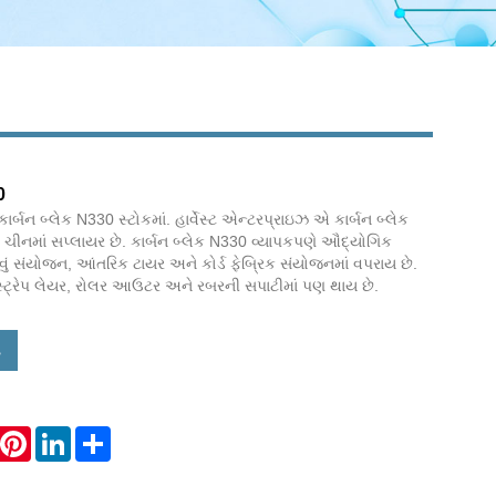
0
ાર્બન બ્લેક N330 સ્ટોકમાં. હાર્વેસ્ટ એન્ટરપ્રાઇઝ એ ​​કાર્બન બ્લેક
ચીનમાં સપ્લાયર છે. કાર્બન બ્લેક N330 વ્યાપકપણે ઔદ્યોગિક
ું સંયોજન, આંતરિક ટાયર અને કોર્ડ ફેબ્રિક સંયોજનમાં વપરાય છે.
્ટ્રેપ લેયર, રોલર આઉટર અને રબરની સપાટીમાં પણ થાય છે.
ો
hatsApp
Pinterest
LinkedIn
Share