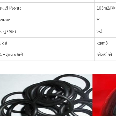
પાટી વિસ્તાર
103m2/કિ
ટ તાકાત
%
ંગ નુકશાન
%â¦
રેડો
kg/m3
 તણાવ વધારો
એમપીએ