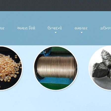
ઘર
અમારા વિશે
ઉત્પાદનો
સમાચાર
ડાઉનલ