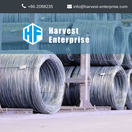
+86-2088235
info@harvest-enterprise.com