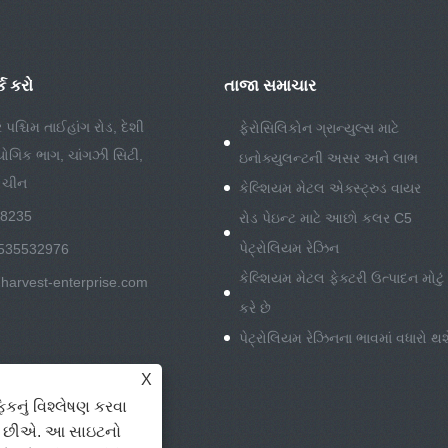
ક કરો
તાજા સમાચાર
ર પશ્ચિમ તાઈહાંગ રોડ, દેશી
ફેરોસિલિકોન ગ્રાન્યુલ્સ માટે
્યોગિક ભાગ, ચાંગઝી સિટી,
ઇનોક્યુલન્ટની અસર અને લાભ
, ચીન
કેલ્શિયમ મેટલ એક્સ્ટ્રુડ વાયર
88235
રોડ પેઇન્ટ માટે આછો કલર C5
પેટ્રોલિયમ રેઝિન
535532976
કેલ્શિયમ મેટલ ફેક્ટરી ઉત્પાદન મોટું
harvest-enterprise.com
કરે છે
પેટ્રોલિયમ રેઝિનના ભાવમાં વધારો થશ
X
કનું વિશ્લેષણ કરવા
ીએ છીએ. આ સાઇટનો