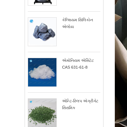
કેલ્શિયમ સિલિકોન
એલોય
એમોનિયમ એસિટેટ
CAS 631-61-8
એન્ટિ-સ્લિપ એગ્રીગેટ
સિરામિક