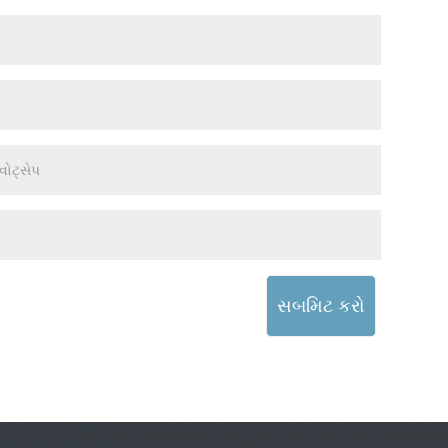
સબમિટ કરો