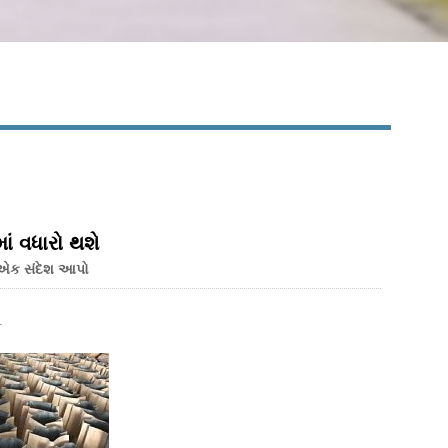
ાં વધારો થશે
 એક સંદેશ આપો
.