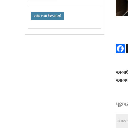
બધા નવા ઉત્પાદનો
F
અગાઉ
આગળ
પૂછપ