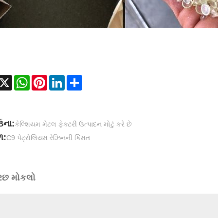
acebook
X
WhatsApp
Pinterest
LinkedIn
Share
ના:
કેલ્શિયમ મેટલ ફેક્ટરી ઉત્પાદન મોટું કરે છે
:
C9 પેટ્રોલિયમ રેઝિનની કિંમત
રછ મોકલો