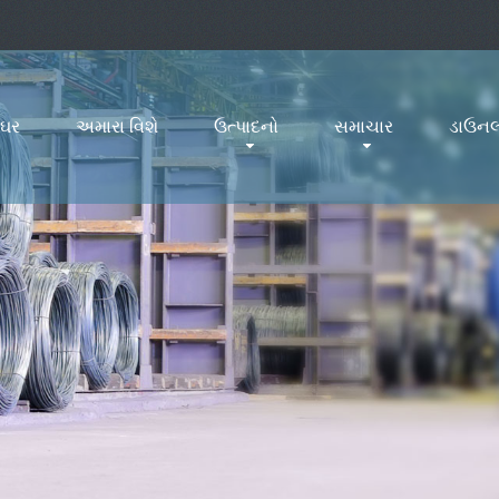
ઘર
અમારા વિશે
ઉત્પાદનો
સમાચાર
ડાઉનલ