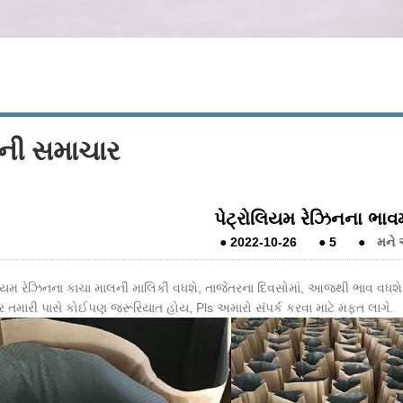
પની સમાચાર
પેટ્રોલિયમ રેઝિનના ભાવમ
●
2022-10-26
●
5
●
મને
લિયમ રેઝિનના કાચા માલની માલિકી વધશે, તાજેતરના દિવસોમાં, આજથી ભાવ વધશે
 તમારી પાસે કોઈપણ જરૂરિયાત હોય, Pls અમારો સંપર્ક કરવા માટે મફત લાગે.