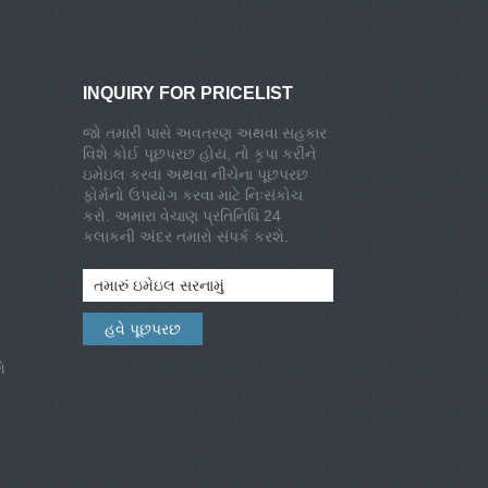
INQUIRY FOR PRICELIST
જો તમારી પાસે અવતરણ અથવા સહકાર
વિશે કોઈ પૂછપરછ હોય, તો કૃપા કરીને
ઇમેઇલ કરવા અથવા નીચેના પૂછપરછ
ફોર્મનો ઉપયોગ કરવા માટે નિઃસંકોચ
કરો. અમારા વેચાણ પ્રતિનિધિ 24
કલાકની અંદર તમારો સંપર્ક કરશે.
ે