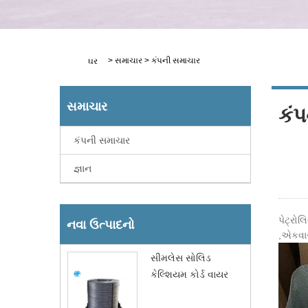
>
સમાચાર
>
કંપની સમાચાર
ઘર
સમાચાર
કં
કંપની સમાચાર
જ્ઞાન
પેટ્રો
નવા ઉત્પાદનો
,એકવાર
સીમલેસ સોલિડ
કેલ્શિયમ કોર્ડ વાયર