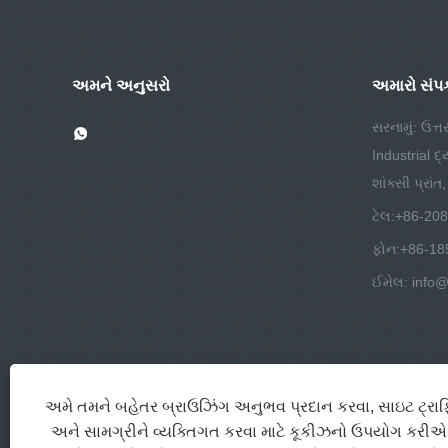
અમને અનુસરો
અમારો સંપર્
સરનામું: ઉત્ત
Industrial દ
શાંક્સી પ્રાંત
ટેલ:
+86-20
ફોન:
+86-18
ઈમેલ:
info@
અમે તમને બહેતર બ્રાઉઝિંગ અનુભવ પ્રદાન કરવા, સાઇટ ટ્રાફિ
અને સામગ્રીને વ્યક્તિગત કરવા માટે કૂકીઝનો ઉપયોગ કર