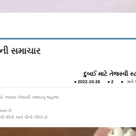
પની સમાચાર
દુબઈ માટે તેજસ્વી સ
●
2022-10-26
●
2
●
મને
ટે અમારું તેજસ્વી પથ્થરનું જહાજ:
9mm છે
દળી લીલો અને પીળો લીલો છે