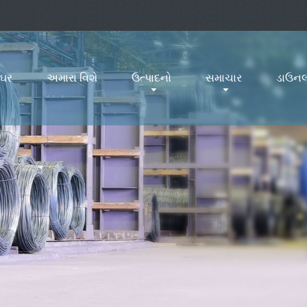
ઘર
અમારા વિશે
ઉત્પાદનો
સમાચાર
ડાઉનલ