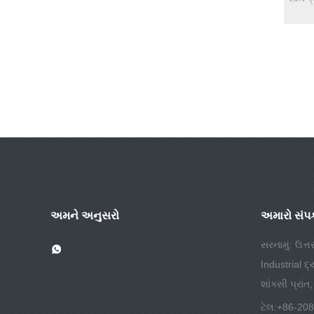
અમને અનુસરો
અમારો સંપર્
સરનામું: ઉત્ત
Industrial દ
શાંક્સી પ્રાંત
ટેલ:
+86-20