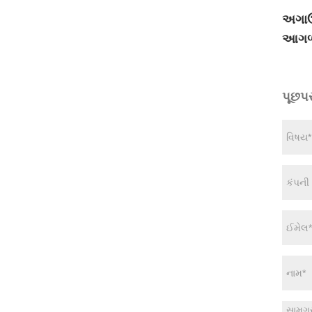
અગાઉ
આગળ
પૂછપ