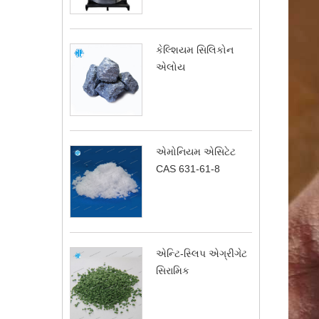
કેલ્શિયમ સિલિકોન
એલોય
એમોનિયમ એસિટેટ
CAS 631-61-8
એન્ટિ-સ્લિપ એગ્રીગેટ
સિરામિક