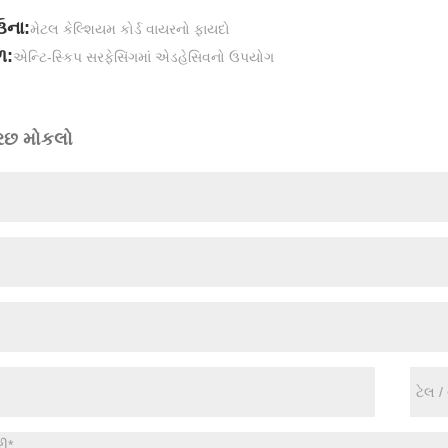
ના:
મેટલ કેલ્શિયમ કોર્ડ વાયરનો ફાયદો
:
એન્ટિ-સ્કિપ સરફેસિંગમાં એડહેસિવનો ઉપયોગ
રછ મોકલો