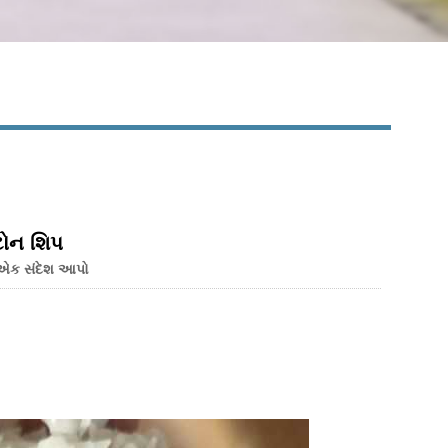
્ટોન શિપ
 એક સંદેશ આપો