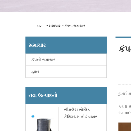
>
સમાચાર
>
કંપની સમાચાર
ઘર
સમાચાર
કં
કંપની સમાચાર
જ્ઞાન
દુબઈ મા
નવા ઉત્પાદનો
કદ 6-
સીમલેસ સોલિડ
રંગ વા
કેલ્શિયમ કોર્ડ વાયર