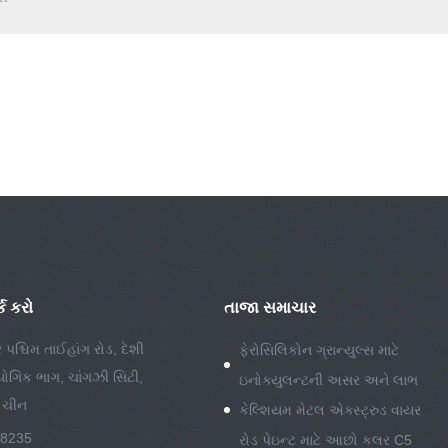
ક કરો
તાજા સમાચાર
ર પશ્ચિમ તાઈહાંગ રોડ, દેશી
ફેરોસિલિકોન ગ્રાન્યુલ્સ માટે
્યોગિક ભાગ, ચાંગઝી સિટી,
ઇનોક્યુલન્ટની અસર અને લાભ
, ચીન
કેલ્શિયમ મેટલ એક્સ્ટ્રુડ વાયર
88235
રોડ પેઇન્ટ માટે આછો કલર C5