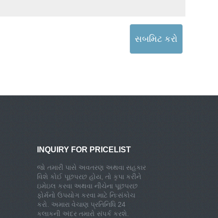
સબમિટ કરો
INQUIRY FOR PRICELIST
જો તમારી પાસે અવતરણ અથવા સહકાર
વિશે કોઈ પૂછપરછ હોય, તો કૃપા કરીને
ઇમેઇલ કરવા અથવા નીચેના પૂછપરછ
ફોર્મનો ઉપયોગ કરવા માટે નિઃસંકોચ
કરો. અમારા વેચાણ પ્રતિનિધિ 24
કલાકની અંદર તમારો સંપર્ક કરશે.