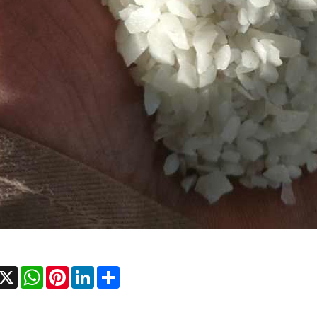
acebook
X
WhatsApp
Pinterest
LinkedIn
Share