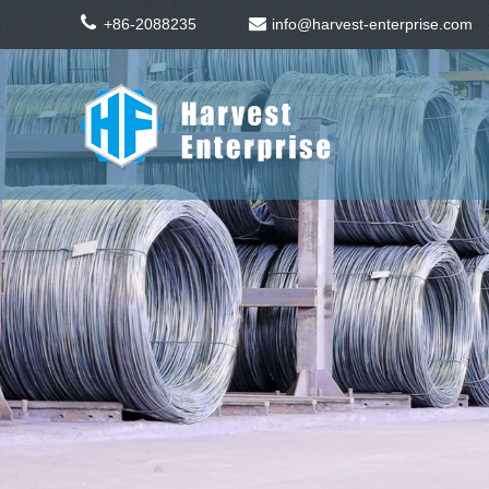
+86-2088235
info@harvest-enterprise.com