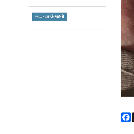
બધા નવા ઉત્પાદનો
F