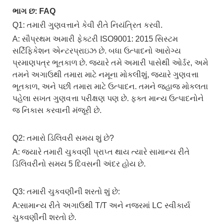
ભાગ છ: FAQ
Q1: તમારી ગુણવત્તાને કેવી રીતે નિયંત્રિત કરવી.
A: સૌપ્રથમ અમારી ફેક્ટરી ISO9001: 2015 સિસ્ટમ
સર્ટિફિકેશન એન્ટરપ્રાઇઝ છે. બધા ઉત્પાદનો આરોગ્ય
પ્રમાણપત્ર ભૂતકાળ છે. જ્યારે તમે અમારી પાસેથી ઓર્ડર, અમે
તમને અગાઉથી તમારા માટે નમૂના મોકલીશું, જ્યારે ગુણવત્તા
ભૂતકાળ, અને પછી તમારા માટે ઉત્પાદન. તમને જહાજ મોકલતા
પહેલા સખત ગુણવત્તા પરીક્ષણ પણ છે. ફક્ત માન્ય ઉત્પાદનોને
જ નિકાસ કરવાની મંજૂરી છે.
Q2: તમારો ડિલિવરી સમય શું છે?
A: જ્યારે તમારી ચુકવણી પ્રાપ્ત થાય ત્યારે સામાન્ય રીતે
ડિલિવરીનો સમય 5 દિવસની અંદર હોય છે.
Q3: તમારી ચુકવણીની શરતો શું છે:
A:સામાન્ય રીતે અગાઉથી T/T અને નજરમાં LC સ્વીકાર્ય
ચુકવણીની શરતો છે.