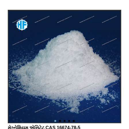
મેગ્નેશિયમ એસિટેટ CAS 16674-78-5