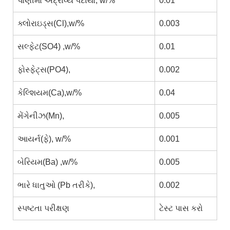
પાણીમાં અદ્રાવ્ય પદાર્થો, w/%
0.01
ક્લોરાઇડ્સ(Cl),w/%
0.003
સલ્ફેટ(SO4) ,w/%
0.01
ફોસ્ફેટ્સ(PO4),
0.002
કેલ્શિયમ(Ca),w/%
0.04
મેંગેનીઝ(Mn),
0.005
આયર્ન(ફે), w/%
0.001
બેરિયમ(Ba) ,w/%
0.005
ભારે ધાતુઓ (Pb તરીકે),
0.002
સ્પષ્ટતા પરીક્ષણ
ટેસ્ટ પાસ કરો