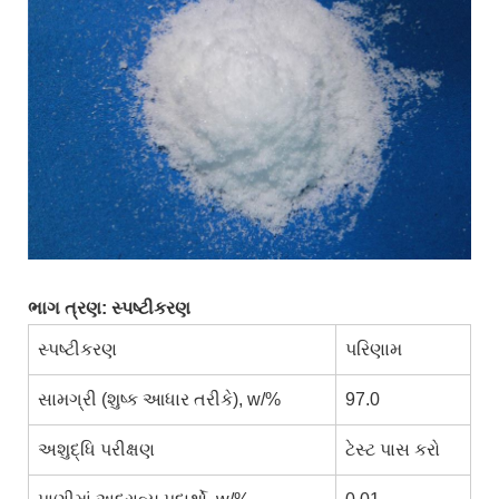
ભાગ ત્રણ: સ્પષ્ટીકરણ
સ્પષ્ટીકરણ
પરિણામ
સામગ્રી (શુષ્ક આધાર તરીકે), w/%
97.0
અશુદ્ધિ પરીક્ષણ
ટેસ્ટ પાસ કરો