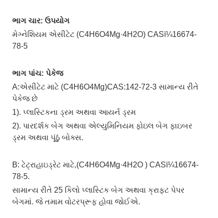
ભાગ ચાર: ઉપયોગ
મેગ્નેશિયમ એસીટેટ (C4H6O4Mg·4H2O) CASï¼16674-
78-5
ભાગ પાંચ: પેકેજ
A:એસીટેટ માટે (C4H6O4Mg)CAS:142-72-3 સામાન્ય રીતે
પેકેજ છે
1). પ્લાસ્ટિકના ડ્રમ અથવા આયર્ન ડ્રમ
2). પારદર્શક બેગ અથવા એલ્યુમિનિયમ ફોઇલ બેગ ફાઇબર
ડ્રમ અથવા પૂંઠું બોક્સ.
B: ટેટ્રાહાઇડ્રેટ માટે,(C4H6O4Mg·4H2O ) CASï¼16674-
78-5.
સામાન્ય રીતે 25 કિલો પ્લાસ્ટિક બેગ અથવા ક્રાફ્ટ પેપર
બેગમાં. જે તમામ વોટરપ્રૂફ હોવા જોઈએ.