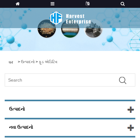
>
ઉત્પાદનો
>
ફૂડ એડિટિવ
ઘર
ઉત્પાદનો
નવા ઉત્પાદનો