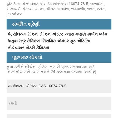
હોટ ટૅગ્સ: મેગ્નેશિયમ એસીટેટ સીએએસ 16674-78-5, ઉત્પાદકો,
સપ્લાયર્સ, ફેક્ટરી, ચાઇના, ચીનમાં બનાવેલ, જથ્થાબંધ, બલ્ક, સ્ટોક,
ડિસ્કાઉન્ટ
સંબંધિત શ્રેણી
પેટ્રોલિયમ રેઝિન
રોઝિન એસ્ટર
ગ્લાસ મણકો
કાર્બન બ્લેક
ધાતુશાસ્ત્ર કેમિકલ
સિરામિક એકંદર
ફૂડ એડિટિવ
કોર્ડ વાયર
બેટરી કેમિકલ
પૂછપરછ મોકલો
કૃપા કરીને નીચેના ફોર્મમાં તમારી પૂછપરછ આપવા માટે
નિઃસંકોચ કરો. અમે તમને 24 કલાકમાં જવાબ આપીશું.