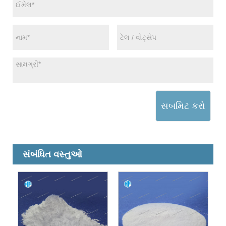
સબમિટ કરો
સંબંધિત વસ્તુઓ