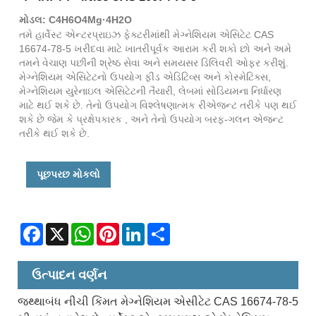
મોડલ: C4H6O4Mg·4H2O
તમે હાર્વેસ્ટ એન્ટરપ્રાઇઝ ફેક્ટરીમાંથી મેગ્નેશિયમ એસિટેટ CAS
16674-78-5 ખરીદવા માટે ખાતરીપૂર્વક આરામ કરી શકો છો અને અમે
તમને વેચાણ પછીની શ્રેષ્ઠ સેવા અને સમયસર ડિલિવરી ઓફર કરીશું.
મેગ્નેશિયમ એસિટેટનો ઉપયોગ ફીડ એડિટિવ્સ અને કોસ્મેટિક્સ,
મેગ્નેશિયમ યુરેનાઇલ એસિટેટની તૈયારી, લેબમાં સોડિયમના નિર્ધારણ
માટે થઈ શકે છે. તેનો ઉપયોગ વિશ્લેષણાત્મક રીએજન્ટ તરીકે પણ થઈ
શકે છે જેમ કે પ્રક્ષેપકારક , અને તેનો ઉપયોગ બરફ-ગલન એજન્ટ
તરીકે થઈ શકે છે.
પૂછપરછ મોકલો
Facebook
X
WhatsApp
Pinterest
LinkedIn
Share
ઉત્પાદન વર્ણન
જથ્થાબંધ નીચી કિંમત મેગ્નેશિયમ એસીટેટ CAS 16674-78-5