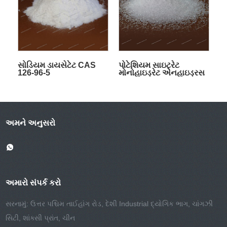
સોડિયમ ડાયસેટેટ CAS
પોટેશિયમ સાઇટ્રેટ
126-96-5
મોનોહાઇડ્રેટ એનહાઇડ્રસ
CAS 6100-05-6 CAS
866-84-2
અમને અનુસરો
અમારો સંપર્ક કરો
સરનામું: ઉત્તર પશ્ચિમ તાઈહાંગ રોડ, દેશી Industrial દ્યોગિક ભાગ, ચાંગઝી
સિટી, શાંક્સી પ્રાંત, ચીન