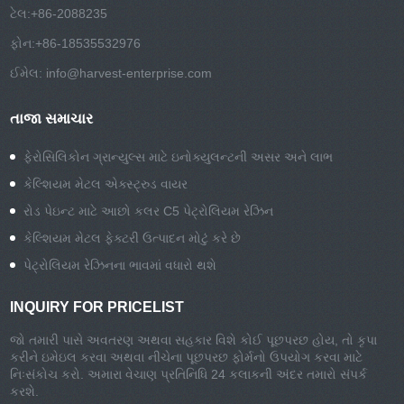
ટેલ:
+86-2088235
ફોન:
+86-18535532976
ઈમેલ:
info@harvest-enterprise.com
તાજા સમાચાર
ફેરોસિલિકોન ગ્રાન્યુલ્સ માટે ઇનોક્યુલન્ટની અસર અને લાભ
કેલ્શિયમ મેટલ એક્સ્ટ્રુડ વાયર
રોડ પેઇન્ટ માટે આછો કલર C5 પેટ્રોલિયમ રેઝિન
કેલ્શિયમ મેટલ ફેક્ટરી ઉત્પાદન મોટું કરે છે
પેટ્રોલિયમ રેઝિનના ભાવમાં વધારો થશે
INQUIRY FOR PRICELIST
જો તમારી પાસે અવતરણ અથવા સહકાર વિશે કોઈ પૂછપરછ હોય, તો કૃપા
કરીને ઇમેઇલ કરવા અથવા નીચેના પૂછપરછ ફોર્મનો ઉપયોગ કરવા માટે
નિઃસંકોચ કરો. અમારા વેચાણ પ્રતિનિધિ 24 કલાકની અંદર તમારો સંપર્ક
કરશે.